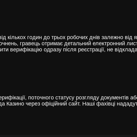
д кількох годин до трьох робочих днів залежно від я
очнень, гравець отримає детальний електронний лист 
и верифікацію одразу після реєстрації, не відклада
ифікації, поточного статусу розгляду документів аб
да Казино через офіційний сайт. Наші фахівці надад