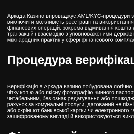
Аркада Казино впроваджує AML/KYC-процедури з ч
виключити можливість реєстрації та використанн
фінансових операцій, зокрема відмивання коштів 
транзакцій і взаємодію з уповноваженими держав
міжнародних практик у сфері фінансового комплає
Процедура верифікац
Верифікація в Аркада Казино побудована логічно 
чітку копію або якісну фотографію чинного паспо
читабельним, без ознак редагування або пошкодж
рахунок за комунальні послуги, датований не пізн
або скріншот банківської картки чи електронного 
зашифрованому вигляді й використовуються викл