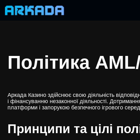
Перейти
до
вмісту
Політика AM
Аркада Казино здійснює свою діяльність відповідн
і фінансуванню незаконної діяльності. Дотриманн
платформи і запорукою безпечного ігрового сере
Принципи та цілі пол