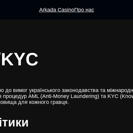
Arkada Casino
Про нас
L/KYC
о до вимог українського законодавства та міжнародни
я процедур AML (Anti-Money Laundering) та KYC (Kno
довища для кожного гравця.
ітики