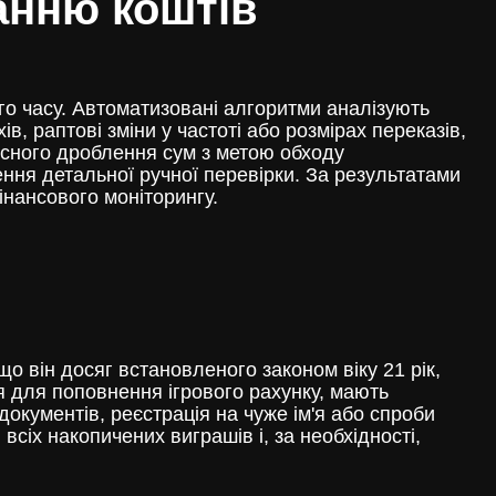
анню коштів
го часу. Автоматизовані алгоритми аналізують
в, раптові зміни у частоті або розмірах переказів,
мисного дроблення сум з метою обходу
ння детальної ручної перевірки. За результатами
інансового моніторингу.
о він досяг встановленого законом віку 21 рік,
я для поповнення ігрового рахунку, мають
кументів, реєстрація на чуже ім'я або спроби
сіх накопичених виграшів і, за необхідності,