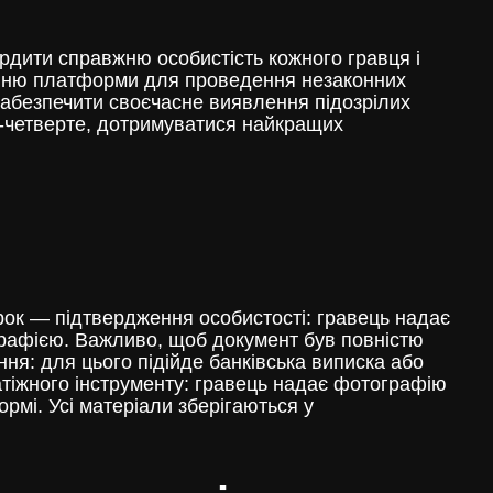
рдити справжню особистість кожного гравця і
танню платформи для проведення незаконних
забезпечити своєчасне виявлення підозрілих
-четверте, дотримуватися найкращих
крок — підтвердження особистості: гравець надає
ографією. Важливо, щоб документ був повністю
я: для цього підійде банківська виписка або
латіжного інструменту: гравець надає фотографію
рмі. Усі матеріали зберігаються у