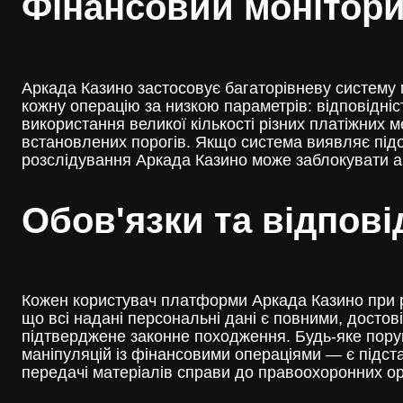
Фінансовий монітори
Аркада Казино застосовує багаторівневу систему 
кожну операцію за низкою параметрів: відповідніст
використання великої кількості різних платіжних 
встановлених порогів. Якщо система виявляє підо
розслідування Аркада Казино може заблокувати ак
Обов'язки та відпові
Кожен користувач платформи Аркада Казино при реє
що всі надані персональні дані є повними, достов
підтверджене законне походження. Будь-яке поруш
маніпуляцій із фінансовими операціями — є підста
передачі матеріалів справи до правоохоронних ор