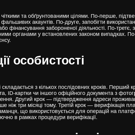
іткими та обґрунтованими цілями. По-перше, підтве
я фальшивих акаунтів. По-друге, запобігти викорис
або фінансування забороненої діяльності. По-третє, 
ними органами у встановлених законом випадках. По
нсу.
ії особистості
і складається з кількох послідовних кроків. Перший 
рта, ID-картки чи іншого офіційного документа з фот
ення. Другий крок — підтвердження адреси проживанн
іше ніж три місяці тому. Третій крок — верифікація п
гаманця, що використовується для операцій на платфо
ючно в рамках процедури верифікації.