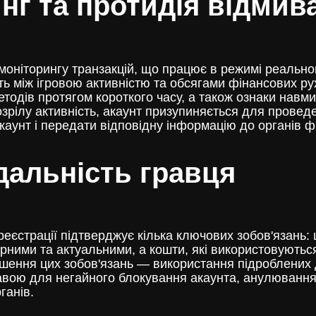
нг та протидія відмив
моніторингу транзакцій, що працює в режимі реально
ь між ігровою активністю та обсягами фінансових рухі
методів протягом короткого часу, а також ознаки нав
зрілу активність, акаунт призупиняється для проведе
аунт і передати відповідну інформацію до органів ф
дальність гравця
страції підтверджує кілька ключових зобов'язань: щ
ірними та актуальними, а кошти, які використовуютьс
ення цих зобов'язань — використання підроблених до
вою для негайного блокування акаунта, анулювання в
ганів.